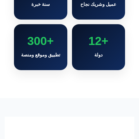
عميل وشريك نجاح
سنة خبرة
+300
+12
دولة
تطبيق وموقع ومنصة