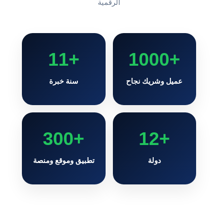
الرقمية
+11
+1000
عميل وشريك نجاح
سنة خبرة
+300
+12
دولة
تطبيق وموقع ومنصة