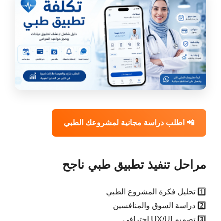
📲 اطلب دراسة مجانية لمشروعك الطبي
مراحل تنفيذ تطبيق طبي ناجح
1️⃣ تحليل فكرة المشروع الطبي
2️⃣ دراسة السوق والمنافسين
3️⃣ تصميم UX/UI احترافي